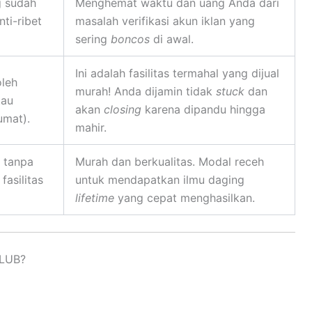
g sudah
Menghemat waktu dan uang Anda dari
nti-ribet
masalah verifikasi akun iklan yang
sering
boncos
di awal.
Ini adalah fasilitas termahal yang dijual
oleh
murah! Anda dijamin tidak
stuck
dan
au
akan
closing
karena dipandu hingga
umat).
mahir.
, tanpa
Murah dan berkualitas. Modal receh
fasilitas
untuk mendapatkan ilmu daging
lifetime
yang cepat menghasilkan.
LUB?