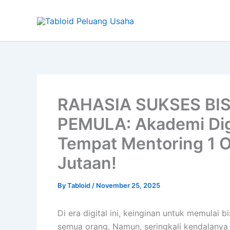
Type
Skip
your
to
email…
content
RAHASIA SUKSES BIS
PEMULA: Akademi Digi
Tempat Mentoring 1 O
Jutaan!
By
Tabloid
/
November 25, 2025
Di era digital ini, keinginan untuk memulai b
semua orang. Namun, seringkali kendalanya s