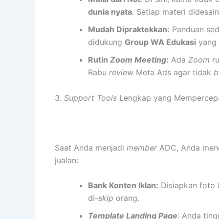
dunia nyata
. Setiap materi didesai
Mudah Dipraktekkan:
Panduan sed
didukung
Group WA Edukasi
yang 
Rutin
Zoom Meeting
:
Ada
Zoom
ru
Rabu
review
Meta Ads agar tidak
b
3.
Support Tools
Lengkap yang Mempercep
Saat Anda menjadi
member
ADC, Anda men
jualan:
Bank Konten Iklan:
Disiapkan foto &
di-
skip
orang.
Template Landing Page
: Anda tin