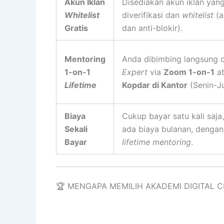
Akun Iklan
Disediakan akun iklan yan
Whitelist
diverifikasi dan
whitelist
(a
Gratis
dan anti-blokir).
Mentoring
Anda dibimbing langsung 
1-on-1
Expert
via
Zoom 1-on-1
at
Lifetime
Kopdar di Kantor
(Senin-J
Biaya
Cukup bayar satu kali saja
Sekali
ada biaya bulanan, dengan 
Bayar
lifetime mentoring
.
🏆 MENGAPA MEMILIH AKADEMI DIGITAL C