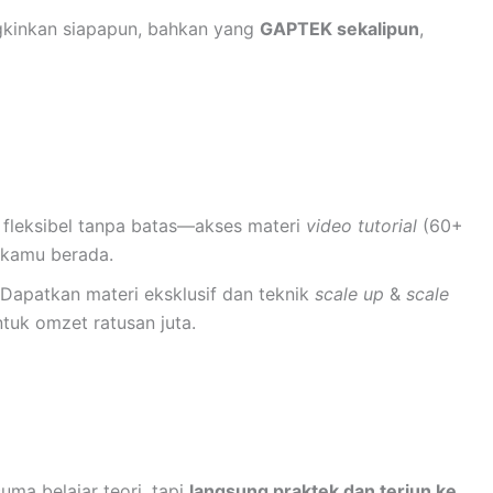
gkinkan siapapun, bahkan yang
GAPTEK sekalipun
,
 fleksibel tanpa batas—akses materi
video tutorial
(60+
 kamu berada.
Dapatkan materi eksklusif dan teknik
scale up
&
scale
tuk omzet ratusan juta.
cuma belajar teori, tapi
langsung praktek dan terjun ke