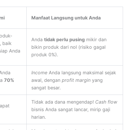
mi
Manfaat Langsung untuk Anda
oduk-
Anda
tidak perlu pusing
mikir dan
, baik
bikin produk dari nol (risiko gagal
 siap Anda
produk 0%).
 Anda
Income
Anda langsung maksimal sejak
ga
70%
awal, dengan
profit margin
yang
sangat besar.
Tidak ada dana mengendap!
Cash flow
apat
bisnis Anda sangat lancar, mirip gaji
harian.