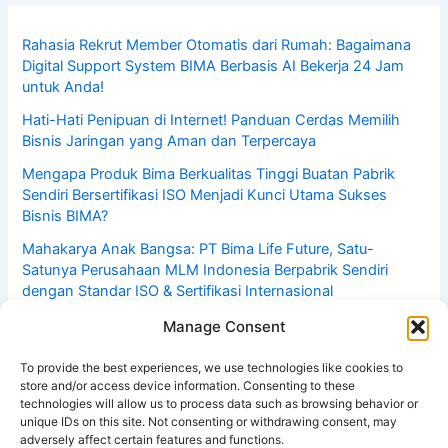
Rahasia Rekrut Member Otomatis dari Rumah: Bagaimana
Digital Support System BIMA Berbasis AI Bekerja 24 Jam
untuk Anda!
Hati-Hati Penipuan di Internet! Panduan Cerdas Memilih
Bisnis Jaringan yang Aman dan Terpercaya
Mengapa Produk Bima Berkualitas Tinggi Buatan Pabrik
Sendiri Bersertifikasi ISO Menjadi Kunci Utama Sukses
Bisnis BIMA?
Mahakarya Anak Bangsa: PT Bima Life Future, Satu-
Satunya Perusahaan MLM Indonesia Berpabrik Sendiri
dengan Standar ISO & Sertifikasi Internasional
Bisnis Dirumah Hasilkan Rp1–5 Juta Per Hari: Rahasia
Manage Consent
Pebisnis MLM Online Menggunakan Sistem Automasi DSS!
Yuk Daftar Dulu Gratis!
To provide the best experiences, we use technologies like cookies to
store and/or access device information. Consenting to these
technologies will allow us to process data such as browsing behavior or
unique IDs on this site. Not consenting or withdrawing consent, may
adversely affect certain features and functions.