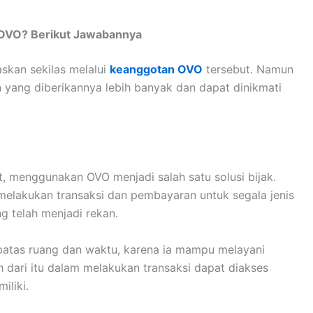
ng kemudahan yang dimilikinya. OVO juga memberikan
gan poin yang diperoleh. Point tersebut diperoleh
di beragam merchant yang telah bergabung atau menjadi
 pengguna akan mendatkan OVO Point senilai Rp. 1,-.
terhitung dari muai diterbitkan. Lebih dari itu pengguna
untuk melakukan transaksi dengan cara ditukarkan.
u oleh pengguna OVO. Pasalnya ia memberikan cashback
h melakukan pembayaran barang maupun tagihan.
sh pada merchant-merchant yang telah menjadi