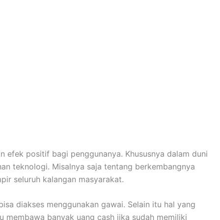
et elektronik yang juga menjadi buah bibir
dak hanya pebisnis saja yang gemar menggunakan dompet
ai masyarakat pada umumnya.
 Secara Umum
butuhan sehari-hari, baik pembayaran maupun tagihan.
tuan yang diberikan. Pastikan nomor handphone yang
aftar dalam
aplikasi OVO
.
 dilakukan tidak bisa dibatalkan ataupun dikembalikan
 top up saldo tidak dibebankan biaya tambahan.