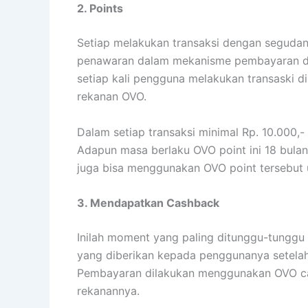
Berlaku juga bagi pengguna yang sering mel
menggunakan transportasi Grab. Baik pesa
orang.
Cashback yang diperoleh akan langsung m
dalam bentuk OVO Point. Secara umum cashb
transaksi yang dilakukan. Maka tidak hera
30%, 20% atau bahkan lebih dari itu.
4. Diskon
Liburan menjadi impian bagi sebagian oran
dengan biaya terjangkau. Tidak perlu khaw
beragam voucher untuk segala jenis kegiatan
cafe terkenal, minuman, voucher menginap 
Tentu saja voucher yang ditawarkan lebih 