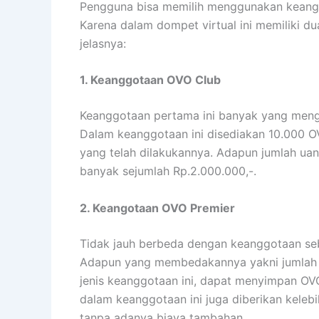
Apa Saja Keuntungan Yang diberikan Oleh
Sedikit keuntungan menggunakan OVO dijela
tidak terbatas sampai disitu, bahw kelebiha
oleh penggunanya. Inilah uraiannya:
1. Kemudahan Transaksi
Untuk memenuhi kebutuhan yang serba ribet
Pasalnya ia memberikan kemudahan dalam m
kebutuhan terhadap merchant-merchant yang
Selain itu transaksi yang dilakukan tidak t
transaksi dari sabang sampai merauke. Lebi
dengan mudah menggunakan gawai yang dimi