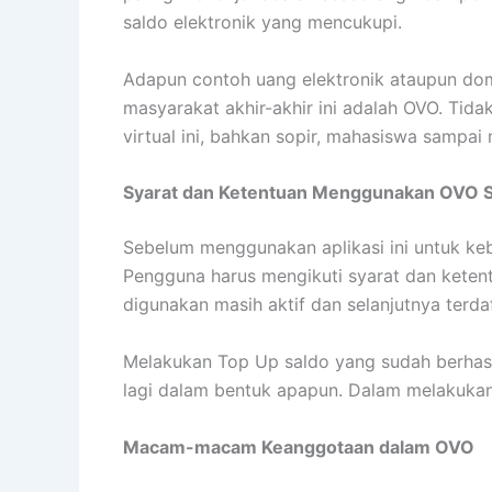
Pengguna bisa memilih menggunakan keang
Karena dalam dompet virtual ini memiliki du
jelasnya:
1. Keanggotaan OVO Club
Keanggotaan pertama ini banyak yang meng
Dalam keanggotaan ini disediakan 10.000 O
yang telah dilakukannya. Adapun jumlah ua
banyak sejumlah Rp.2.000.000,-.
2. Keangotaan OVO Premier
Tidak jauh berbeda dengan keanggotaan s
Adapun yang membedakannya yakni jumlah l
jenis keanggotaan ini, dapat menyimpan OVO
dalam keanggotaan ini juga diberikan kelebi
tanpa adanya biaya tambahan.