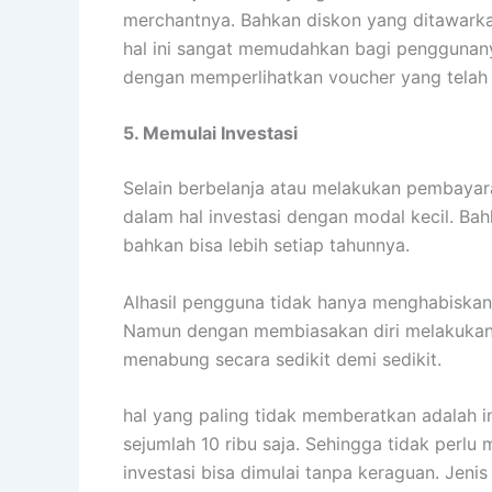
sangat tepat digunakan oleh seseorang yang
6. Sebagai Pengelola Pengeluaran
Untuk seseorang yang sulit dalam manage
solusi terbaik yang ditawarkannya. Pasalny
dengan mudah, bahkan segala jenis transaks
detail.
Riwayat yang diberikan dalam fitur ini me
dengan detail berapa banyak pengeluaran ya
yang telah dibayarkan, pembelian atau tag
riwayat akan muncul.
7. Pembayaran Lebih Mudah
Biasanya yang sering menjadi permasalahan
toko, cafe ataupun pusat perbelanjaan. Da