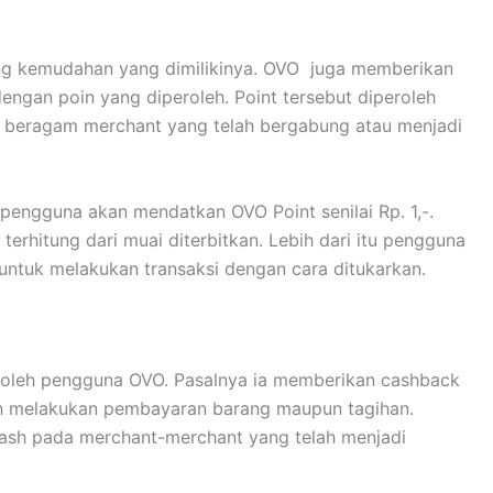
akukan belanja online pada marketlace atau yang
nan makanan, pengantaran barang maupun pengantaran
asuk dan bertambah kedalam akun OVO penggunanya
ack yang diperoleh berkisar antara 10-50% dari setiap
n jika dibeberapa merchant memberikan tanda cashback
g, beragam destinasi dapat diperoleh dengan mudah
atir sebagai pengguna OVO, anda dapat membeli
. Mulai dari makanan, tiket masuk lokasi wisata, cafe-
bahkan voucher berbelanja.
murah dibandingkan dengan membeli secara langsung di