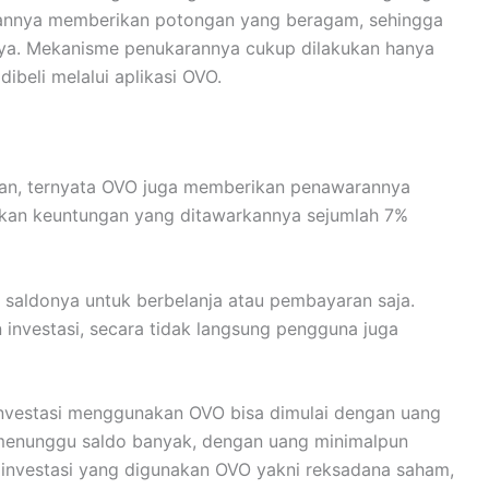
 memulai investasinya dengan modal kecil sekalipun.
men pengeluaran, menggunakan
aplikasi OVO
adalah
a ia memiliki fitur yang dapat memantau pengeluaran
i, pembayaran maupun tagihan dapat ditinjau secara
mberikan kemudahan pengguna, sehingga bisa meninjau
ng telah dilakukannya. Jika hendak melihat apa saja
ihan cukup dengan mengecek history, maka seluruh
 adalah ketika menunggu giliran pembayaran di sebuah
lam kondisi tertentu bahkan membutuhkan waktu lama