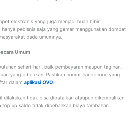
gotaan sesuai dengan kemampuan dan keinginannya.
a jenis OVO dalam keanggotaannya. Berikut uraian lebih
gunakan sebagai pilihan dalam menjadi rekanan OVO.
VO point bagi penggunanya sesuai dengan transaksi
ng yang dapat disimpan dalam keanggotaan ini paling
ebelumnya, sama-sama menyediakan 10.000 OVO point.
imit dalam saldo yang disimpan oleh pengguna. Dalam
 Cash sampai dengan Rp. 10.000.000,-. Selain itu
han dapat melakukan aktivitas transfer ke seluruh Bank