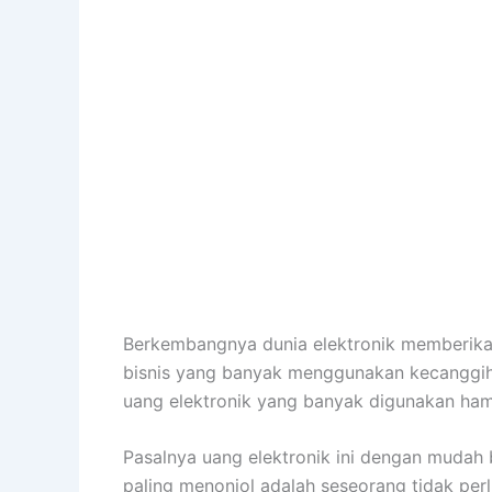
saldo elektronik yang mencukupi.
Adapun contoh uang elektronik ataupun domp
masyarakat akhir-akhir ini adalah OVO. Ti
virtual ini, bahkan sopir, mahasiswa samp
Syarat dan Ketentuan Menggunakan OVO
Sebelum menggunakan aplikasi ini untuk ke
Pengguna harus mengikuti syarat dan keten
digunakan masih aktif dan selanjutnya terd
Melakukan Top Up saldo yang sudah berhasil
lagi dalam bentuk apapun. Dalam melakukan
Macam-macam Keanggotaan dalam OVO