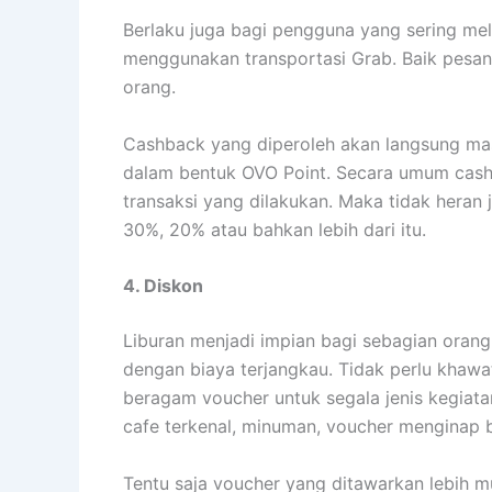
merchantnya. Bahkan diskon yang ditawar
hal ini sangat memudahkan bagi penggunan
dengan memperlihatkan voucher yang telah di
5. Memulai Investasi
Selain berbelanja atau melakukan pembaya
dalam hal investasi dengan modal kecil. B
bahkan bisa lebih setiap tahunnya.
Alhasil pengguna tidak hanya menghabiskan
Namun dengan membiasakan diri melakukan i
menabung secara sedikit demi sedikit.
hal yang paling tidak memberatkan adalah 
sejumlah 10 ribu saja. Sehingga tidak perl
investasi bisa dimulai tanpa keraguan. Jen