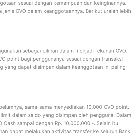
 OVO? Berikut Jawabannya
skan sekilas melalui
keanggotan OVO
tersebut. Namun
n yang diberikannya lebih banyak dan dapat dinikmati
, menggunakan OVO menjadi salah satu solusi bijak.
elakukan transaksi dan pembayaran untuk segala jenis
 telah menjadi rekan.
erbatas ruang dan waktu, karena ia mampu melayani
h dari itu dalam melakukan transaksi dapat diakses
liki.