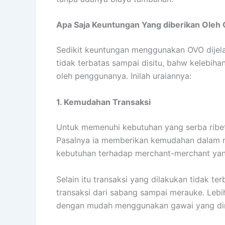
2. Points
Setiap melakukan transaksi dengan seguda
penawaran dalam mekanisme pembayaran den
setiap kali pengguna melakukan transaski 
rekanan OVO.
Dalam setiap transaksi minimal Rp. 10.000,-
Adapun masa berlaku OVO point ini 18 bulan 
juga bisa menggunakan OVO point tersebut 
3. Mendapatkan Cashback
Inilah moment yang paling ditunggu-tungg
yang diberikan kepada penggunanya setela
Pembayaran dilakukan menggunakan OVO ca
rekanannya.