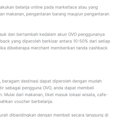
kannya memberikan potongan yang beragam, sehingga
ya. Mekanisme penukarannya cukup dilakukan hanya
beli melalui aplikasi OVO.
ran, ternyata OVO juga memberikan penawarannya
ahkan keuntungan yang ditawarkannya sejumlah 7%
 saldonya untuk berbelanja atau pembayaran saja.
nvestasi, secara tidak langsung pengguna juga
investasi menggunakan OVO bisa dimulai dengan uang
u menunggu saldo banyak, dengan uang minimalpun
is investasi yang digunakan OVO yakni reksadana saham,