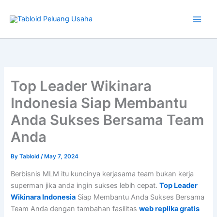
Type
Skip
your
to
email…
content
Top Leader Wikinara
Indonesia Siap Membantu
Anda Sukses Bersama Team
Anda
By
Tabloid
/
May 7, 2024
Berbisnis MLM itu kuncinya kerjasama team bukan kerja
superman jika anda ingin sukses lebih cepat.
Top Leader
Wikinara Indonesia
Siap Membantu Anda Sukses Bersama
Team Anda dengan tambahan fasilitas
web replika gratis