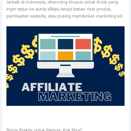
terbaik di Indonesia, dirancang khusus untuk Anda yang
ingin terjun ke dunia afiliasi tanpa beban riset produk,
pembuatan website, atau pusing memikirkan
marketing kit
.
Bisnis Praktis untuk Pemula, Kok Bisa?