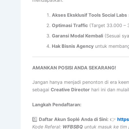
mendapatkan:
Akses Eksklusif Tools Social Labs
Optimasi Traffic
(Target 33.000 – 
Garansi Modal Kembali
(Sesuai sya
Hak Bisnis Agency
untuk membangu
AMANKAN POSISI ANDA SEKARANG!
Jangan hanya menjadi penonton di era keema
sebagai
Creative Director
hari ini dan mula
Langkah Pendaftaran:
1️⃣
Daftar Akun Soplé Anda di Sini:
👉
http
Kode Referal:
WFBSBQ
untuk masuk ke tim p