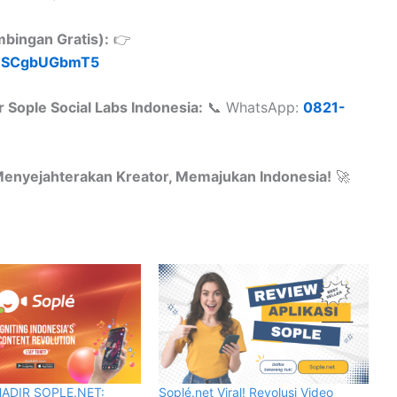
bingan Gratis):
👉
91SCgbUGbmT5
Sople Social Labs Indonesia:
📞 WhatsApp:
0821-
Menyejahterakan Kreator, Memajukan Indonesia!
🚀
HADIR SOPLE.NET:
Soplé.net Viral! Revolusi Video