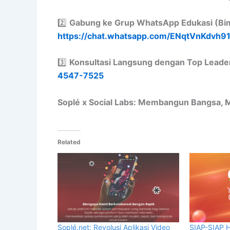
2️⃣
Gabung ke Grup WhatsApp Edukasi (Bim
https://chat.whatsapp.com/ENqtVnKdvh
3️⃣
Konsultasi Langsung dengan Top Leader 
4547-7525
Soplé x Social Labs: Membangun Bangsa, 
Related
Soplé.net: Revolusi Aplikasi Video
SIAP-SIAP 