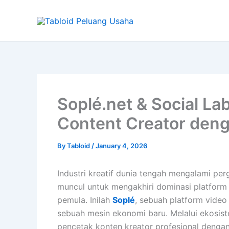
Type
Skip
your
to
email…
content
Soplé.net & Social La
Content Creator den
By
Tabloid
/
January 4, 2026
Industri kreatif dunia tengah mengalami per
muncul untuk mengakhiri dominasi platform 
pemula. Inilah
Soplé
, sebuah platform video
sebuah mesin ekonomi baru. Melalui ekosi
pencetak konten kreator profesional dengan 