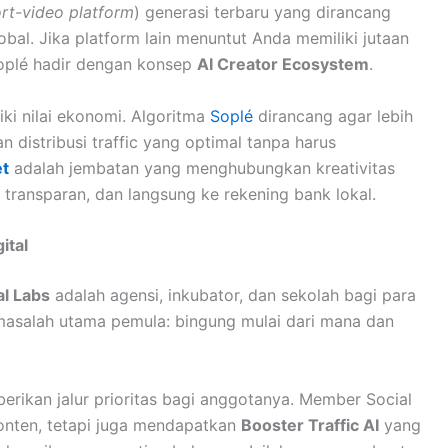
rt-video platform
) generasi terbaru yang dirancang
obal. Jika platform lain menuntut Anda memiliki jutaan
oplé hadir dengan konsep
AI Creator Ecosystem
.
iki nilai ekonomi. Algoritma
Soplé
dirancang agar lebih
 distribusi traffic yang optimal tanpa harus
et
adalah jembatan yang menghubungkan kreativitas
transparan, dan langsung ke rekening bank lokal.
ital
al Labs
adalah agensi, inkubator, dan sekolah bagi para
 masalah utama pemula: bingung mulai dari mana dan
erikan jalur prioritas bagi anggotanya. Member Social
onten, tetapi juga mendapatkan
Booster Traffic AI
yang