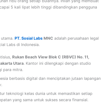
han ribu orang setiap bulannya. Inilah yang membuat
apai 5 kali lipat lebih tinggi dibandingkan pengguna
s utama.
PT. Sosial Labs
MNC
adalah perusahaan legal
al Labs di Indonesia.
tisius,
Rukan Beach View Blok C (RBVC) No. 11,
Jakarta Utara
. Kantor ini dilengkapi dengan studio
i para mitra.
a berbasis digital dan menciptakan jutaan lapangan
y
.
ur teknologi kelas dunia untuk memastikan setiap
mpatan yang sama untuk sukses secara finansial.