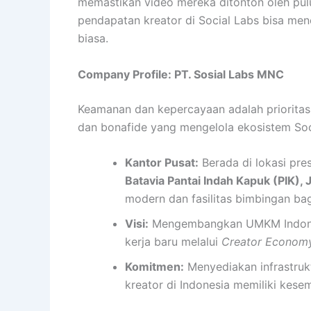
memastikan video mereka ditonton oleh pulu
pendapatan kreator di Social Labs bisa menc
biasa.
Company Profile: PT. Sosial Labs MNC
Keamanan dan kepercayaan adalah priorita
dan bonafide yang mengelola ekosistem Soci
Kantor Pusat:
Berada di lokasi pres
Batavia Pantai Indah Kapuk (PIK), 
modern dan fasilitas bimbingan bag
Visi:
Mengembangkan UMKM Indonesi
kerja baru melalui
Creator Econom
Komitmen:
Menyediakan infrastrukt
kreator di Indonesia memiliki kese