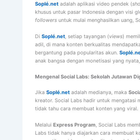
Soplé.net
adalah aplikasi video pendek (
sho
khusus untuk pasar Indonesia dengan visi gl
followers
untuk mulai menghasilkan uang, S
Di
Soplé.net
, setiap tayangan (
views
) memil
adil, di mana konten berkualitas mendapatkan
bergantung pada popularitas akun.
Soplé.n
anak bangsa dengan monetisasi yang nyata, 
Mengenal Social Labs: Sekolah Jutawan Dig
Jika
Soplé.net
adalah medianya, maka
Soci
kreator. Social Labs hadir untuk mengatasi
tidak tahu cara membuat konten yang viral.
Melalui
Express Program
, Social Labs memb
Labs tidak hanya diajarkan cara membuat k