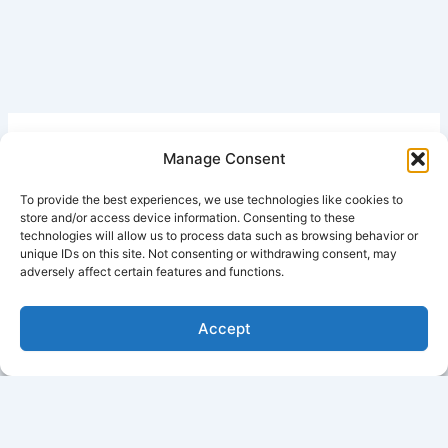
Cari Artikel
Manage Consent
Search
To provide the best experiences, we use technologies like cookies to
store and/or access device information. Consenting to these
technologies will allow us to process data such as browsing behavior or
unique IDs on this site. Not consenting or withdrawing consent, may
adversely affect certain features and functions.
Pilih Mana: Untung Cepat Berujung Penipuan, atau Bisnis
Berbasis Produk + AI Aman Jangka Panjang?
Accept
Rahasia Rekrut Member Otomatis dari Rumah: Bagaimana
Digital Support System BIMA Berbasis AI Bekerja 24 Jam
untuk Anda!
Hati-Hati Penipuan di Internet! Panduan Cerdas Memilih