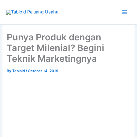
Skip
to
content
Type
your
Punya Produk dengan
email…
Target Milenial? Begini
Teknik Marketingnya
By
Tabloid
/
October 14, 2019