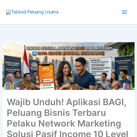
Skip
to
content
Type
your
Wajib Unduh! Aplikasi BAGI,
email…
Peluang Bisnis Terbaru
Pelaku Network Marketing
Solusi Pasif Income 10 Level