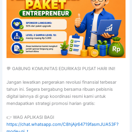
💬 GABUNG KOMUNITAS EDURIKASI PUSAT HARI INI!
Jangan lewatkan pergerakan revolusi finansial terbesar
tahun ini. Segera bergabung bersama ribuan pebisnis
digital lainnya di grup koordinasi resmi kami untuk
mendapatkan strategi promosi harian gratis:
👉 WAG APLIKASI BAGI
https://chat.whatsapp.com/C8hjAjr64719fasmJUA53F?
mode=gi_t