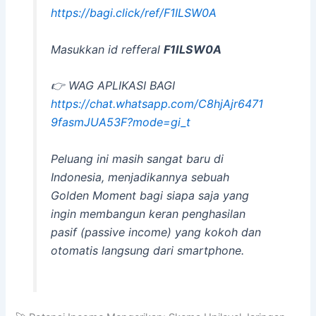
https://bagi.click/ref/F1ILSW0A
Masukkan id refferal
F1ILSW0A
👉 WAG APLIKASI BAGI
https://chat.whatsapp.com/C8hjAjr6471
9fasmJUA53F?mode=gi_t
Peluang ini masih sangat baru di
Indonesia, menjadikannya sebuah
Golden Moment
bagi siapa saja yang
ingin membangun keran penghasilan
pasif (
passive income
) yang kokoh dan
otomatis langsung dari
smartphone
.