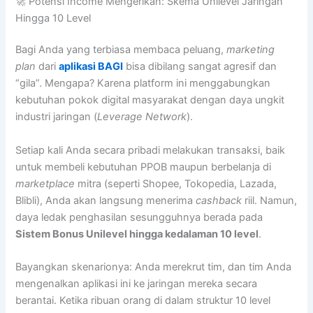
🚀 Potensi Income Mengerikan: Skema Unilevel Jaringan
Hingga 10 Level
Bagi Anda yang terbiasa membaca peluang,
marketing
plan
dari
aplikasi BAGI
bisa dibilang sangat agresif dan
“gila”. Mengapa? Karena platform ini menggabungkan
kebutuhan pokok digital masyarakat dengan daya ungkit
industri jaringan (
Leverage Network
).
Setiap kali Anda secara pribadi melakukan transaksi, baik
untuk membeli kebutuhan PPOB maupun berbelanja di
marketplace
mitra (seperti Shopee, Tokopedia, Lazada,
Blibli), Anda akan langsung menerima
cashback
riil. Namun,
daya ledak penghasilan sesungguhnya berada pada
Sistem Bonus Unilevel hingga kedalaman 10 level
.
Bayangkan skenarionya: Anda merekrut tim, dan tim Anda
mengenalkan aplikasi ini ke jaringan mereka secara
berantai. Ketika ribuan orang di dalam struktur 10 level