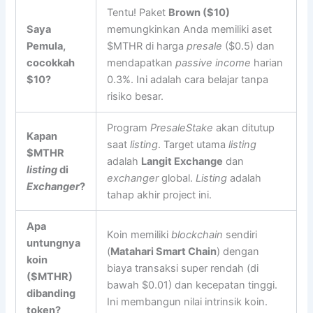
Tentu! Paket
Brown ($10)
Saya
memungkinkan Anda memiliki aset
Pemula,
$MTHR di harga
presale
($0.5) dan
cocokkah
mendapatkan
passive income
harian
$10?
0.3%. Ini adalah cara belajar tanpa
risiko besar.
Program
PresaleStake
akan ditutup
Kapan
saat
listing
. Target utama
listing
$MTHR
adalah
Langit Exchange
dan
listing
di
exchanger
global.
Listing
adalah
Exchanger
?
tahap akhir project ini.
Apa
Koin memiliki
blockchain
sendiri
untungnya
(
Matahari Smart Chain
) dengan
koin
biaya transaksi super rendah (di
($MTHR)
bawah $0.01) dan kecepatan tinggi.
dibanding
Ini membangun nilai intrinsik koin.
token?