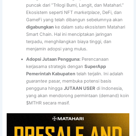
puncak dari “Trilogi Bumi, Langit, dan Matahari.”
Ekosistem seperti NFT
marketplace
, DeFi, dan
GameFi yang telah dibangun sebelumnya akan
digabungkan
ke dalam satu ekosistem Matahari
Smart Chain. Hal ini menciptakan jaringan
terpadu, menghilangkan biaya tinggi, dan
menjamin adopsi yang mulus.
Adopsi Jutaan Pengguna:
Perencanaan
kerjasama strategis dengan
SuperApp
Pemerintah Kabupaten
telah terjalin. Ini adalah
guarantee
pasar, membuka potensi basis
pengguna hingga
JUTAAN USER
di Indonesia,
yang akan mendorong permintaan (demand) koin
$MTHR secara masif.