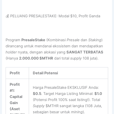
💰 PELUANG PRESALESTAKE: Modal $10, Profit Ganda
Program
PresaleStake
(Kombinasi
Presale
dan
Staking
)
dirancang untuk mendanai ekosistem dan mendapatkan
holder
nyata, dengan alokasi yang
SANGAT TERBATAS
(Hanya
2.000.000 $MTHR
dari total
supply
108 juta).
Profit
Detail Potensi
Profit
Harga PresaleStake EKSKLUSIF Anda:
#1:
$0.5
. Target Harga Listing Minimal:
$1.0
Capital
(Potensi Profit 100% saat listing!). Total
Gain
Supply
$MTHR sangat langka (108 Juta,
(Aset
sebagian besar untuk
mining
).