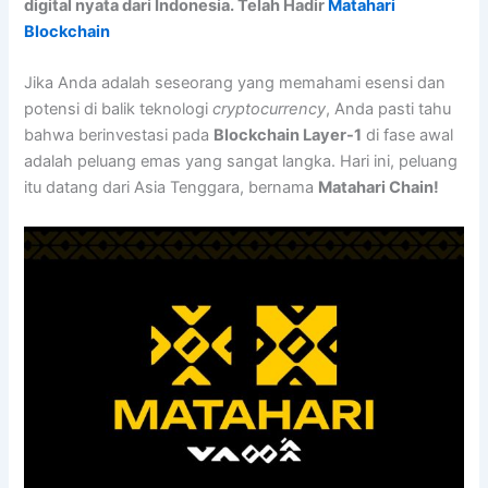
digital nyata dari Indonesia. Telah Hadir
Matahari
Blockchain
Jika Anda adalah seseorang yang memahami esensi dan
potensi di balik teknologi
cryptocurrency
, Anda pasti tahu
bahwa berinvestasi pada
Blockchain Layer-1
di fase awal
adalah peluang emas yang sangat langka. Hari ini, peluang
itu datang dari Asia Tenggara, bernama
Matahari Chain!