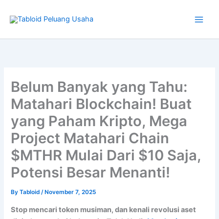
Type
Skip
your
to
email…
content
Belum Banyak yang Tahu:
Matahari Blockchain! Buat
yang Paham Kripto, Mega
Project Matahari Chain
$MTHR Mulai Dari $10 Saja,
Potensi Besar Menanti!
By
Tabloid
/
November 7, 2025
Stop mencari token musiman, dan kenali revolusi aset