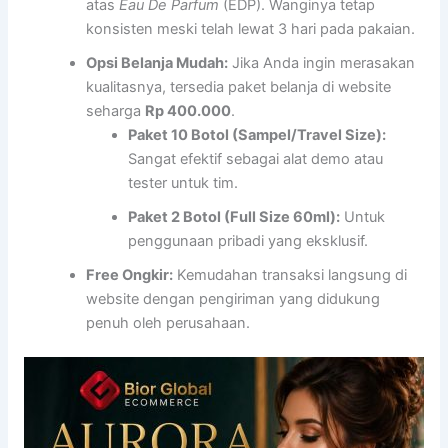
atas
Eau De Parfum
(EDP). Wanginya tetap
konsisten meski telah lewat 3 hari pada pakaian.
Opsi Belanja Mudah:
Jika Anda ingin merasakan
kualitasnya, tersedia paket belanja di website
seharga
Rp 400.000
.
Paket 10 Botol (Sampel/Travel Size):
Sangat efektif sebagai alat demo atau
tester untuk tim.
Paket 2 Botol (Full Size 60ml):
Untuk
penggunaan pribadi yang eksklusif.
Free Ongkir:
Kemudahan transaksi langsung di
website dengan pengiriman yang didukung
penuh oleh perusahaan.