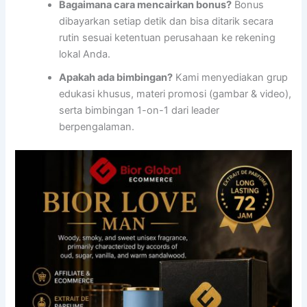
Bagaimana cara mencairkan bonus?
Bonus
dibayarkan setiap detik dan bisa ditarik secara
rutin sesuai ketentuan perusahaan ke rekening
lokal Anda.
Apakah ada bimbingan?
Kami menyediakan grup
edukasi khusus, materi promosi (gambar & video),
serta bimbingan 1-on-1 dari leader
berpengalaman.