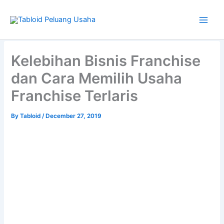
Skip
to
content
Type
your
Kelebihan Bisnis Franchise
email…
dan Cara Memilih Usaha
Franchise Terlaris
By
Tabloid
/
December 27, 2019