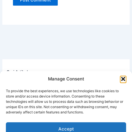
Cari Artikel
Manage Consent
Search
To provide the best experiences, we use technologies like cookies to
store and/or access device information. Consenting to these
technologies will allow us to process data such as browsing behavior or
unique IDs on this site. Not consenting or withdrawing consent, may
adversely affect certain features and functions.
Hati-Hati Penipuan di Internet! Panduan Cerdas Memilih
Bisnis Jaringan yang Aman dan Terpercaya
Accept
Mengapa Produk Bima Berkualitas Tinggi Buatan Pabrik