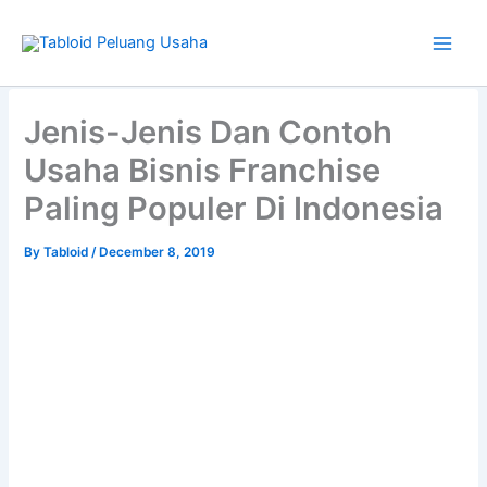
Skip
to
content
Type
your
Jenis-Jenis Dan Contoh
email…
Usaha Bisnis Franchise
Paling Populer Di Indonesia
By
Tabloid
/
December 8, 2019