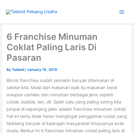
Skip
to
content
Type
your
6 Franchise Minuman
email…
Coklat Paling Laris Di
Pasaran
By
Tabloid
/
January 16, 2019
Bisnis franchise sudah semakin banyak ditemukan di
sekitar kita. Mulai dari makanan baik itu makanan berat
maupun cemilan dan minuman berbagai jenis seperti
coklat, bubble, teh, dll. Salah satu yang paling sering kita
jumpai di sepanjang jalan adalah franchise minuman coklat.
Hal ini tentu tidak heran mengingat penggemar coklat yang
terbilang banyak di kalangan masyarakat khususnya anak
muda. Berikut ini 6 franchise minuman coklat paling laris di