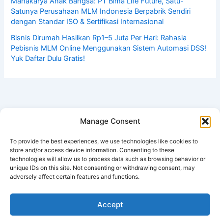
Mahakarya Anak Bangsa: PT Bima Life Future, Satu-
Satunya Perusahaan MLM Indonesia Berpabrik Sendiri
dengan Standar ISO & Sertifikasi Internasional
Bisnis Dirumah Hasilkan Rp1–5 Juta Per Hari: Rahasia
Pebisnis MLM Online Menggunakan Sistem Automasi DSS!
Yuk Daftar Dulu Gratis!
Manage Consent
To provide the best experiences, we use technologies like cookies to
store and/or access device information. Consenting to these
technologies will allow us to process data such as browsing behavior or
unique IDs on this site. Not consenting or withdrawing consent, may
adversely affect certain features and functions.
Copyright © 2026 Tabloid Peluang Usaha
Accept