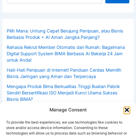
Pilih Mana: Untung Cepat Berujung Penipuan, atau Bisnis
Berbasis Produk + AI Aman Jangka Panjang?
Rahasia Rekrut Member Otomatis dari Rumah: Bagaimana
Digital Support System BIMA Berbasis AI Bekerja 24 Jam
untuk Anda!
Hati-Hati Penipuan di Internet! Panduan Cerdas Memilih
Bisnis Jaringan yang Aman dan Terpercaya
Mengapa Produk Bima Berkualitas Tinggi Buatan Pabrik
Sendiri Bersertifikasi ISO Menjadi Kunci Utama Sukses
Bisnis BIMA?
Mahakarya Anak Bangsa: PT Bima Life Future, Satu-
Manage Consent
Satunya Perusahaan MLM Indonesia Berpabrik Sendiri
dengan Standar ISO & Sertifikasi Internasional
To provide the best experiences, we use technologies like cookies to
store and/or access device information. Consenting to these
technologies will allow us to process data such as browsing behavior or