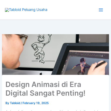
Skip
to
content
Type
your
Design Animasi di Era
email…
Digital Sangat Penting!
By
Tabloid
/
February 19, 2025