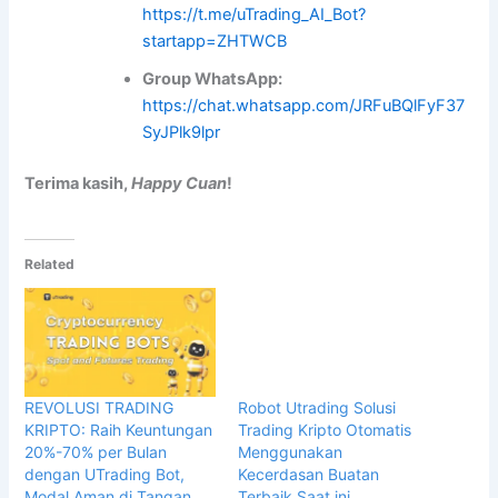
https://t.me/uTrading_AI_Bot?
startapp=ZHTWCB
Group WhatsApp:
https://chat.whatsapp.com/JRFuBQlFyF37
SyJPlk9lpr
Terima kasih,
Happy Cuan
!
Related
REVOLUSI TRADING
Robot Utrading Solusi
KRIPTO: Raih Keuntungan
Trading Kripto Otomatis
20%-70% per Bulan
Menggunakan
dengan UTrading Bot,
Kecerdasan Buatan
Modal Aman di Tangan
Terbaik Saat ini