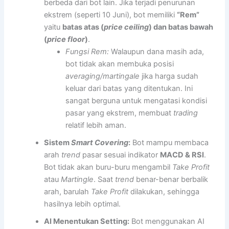
berbeda dari bot lain. Jika terjadi penurunan
ekstrem (seperti 10 Juni), bot memiliki
“Rem”
yaitu
batas atas (
price ceiling
) dan batas bawah
(
price floor
)
.
Fungsi Rem:
Walaupun dana masih ada,
bot tidak akan membuka posisi
averaging/martingale
jika harga sudah
keluar dari batas yang ditentukan. Ini
sangat berguna untuk mengatasi kondisi
pasar yang ekstrem, membuat
trading
relatif lebih aman.
Sistem
Smart Covering
:
Bot mampu membaca
arah
trend
pasar sesuai indikator
MACD & RSI
.
Bot tidak akan buru-buru mengambil
Take Profit
atau
Martingle
. Saat
trend
benar-benar berbalik
arah, barulah
Take Profit
dilakukan, sehingga
hasilnya lebih optimal.
AI Menentukan Setting:
Bot menggunakan AI