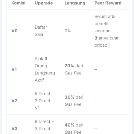
Komisi
Upgrade
Langsung
Peer Reward
Belum ada
benefit
Daftar
V0
0%
jaringan
Saja
(hanya
cuan
pribadi)
Ajak
3
Orang
20%
dari
V1
–
Langsung
Gas Fee
Aktif
5 Direct +
30%
dari
V2
3 Direct
–
Gas Fee
V1
8 Direct +
40%
dari
V3
3 Direct
–
Gas Fee