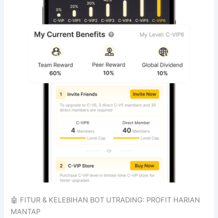
🤖 FITUR & KELEBIHAN BOT UTRADING: PROFIT HARIAN
MANTAP