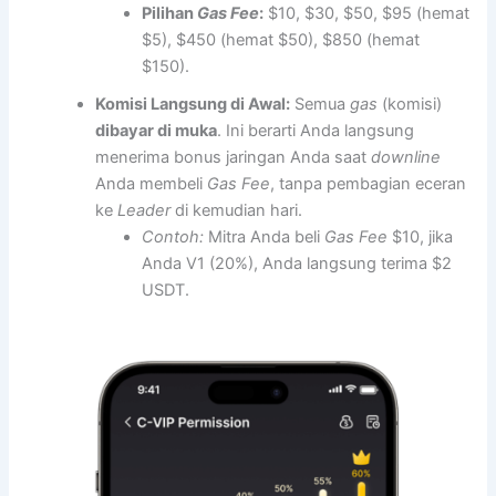
Pilihan
Gas Fee
:
$10, $30, $50, $95 (hemat
$5), $450 (hemat $50), $850 (hemat
$150).
Komisi Langsung di Awal:
Semua
gas
(komisi)
dibayar di muka
. Ini berarti Anda langsung
menerima bonus jaringan Anda saat
downline
Anda membeli
Gas Fee
, tanpa pembagian eceran
ke
Leader
di kemudian hari.
Contoh:
Mitra Anda beli
Gas Fee
$10, jika
Anda V1 (20%), Anda langsung terima $2
USDT.