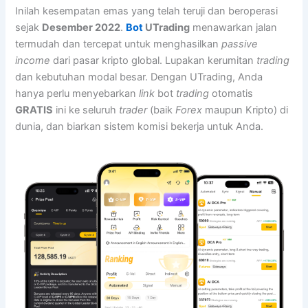
Inilah kesempatan emas yang telah teruji dan beroperasi
sejak
Desember 2022
.
Bot
UTrading
menawarkan jalan
termudah dan tercepat untuk menghasilkan
passive
income
dari pasar kripto global. Lupakan kerumitan
trading
dan kebutuhan modal besar. Dengan UTrading, Anda
hanya perlu menyebarkan
link
bot
trading
otomatis
GRATIS
ini ke seluruh
trader
(baik
Forex
maupun Kripto) di
dunia, dan biarkan sistem komisi bekerja untuk Anda.