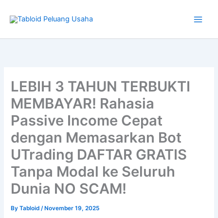
Type
Skip
your
to
email…
content
LEBIH 3 TAHUN TERBUKTI
MEMBAYAR! Rahasia
Passive Income Cepat
dengan Memasarkan Bot
UTrading DAFTAR GRATIS
Tanpa Modal ke Seluruh
Dunia NO SCAM!
By
Tabloid
/
November 19, 2025