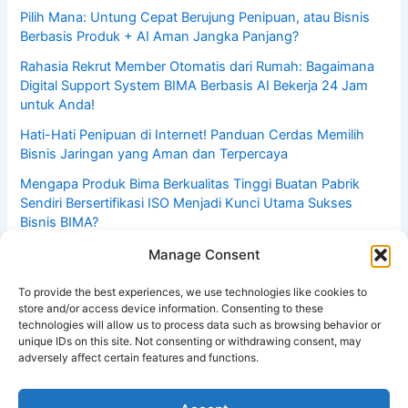
Pilih Mana: Untung Cepat Berujung Penipuan, atau Bisnis
Berbasis Produk + AI Aman Jangka Panjang?
Rahasia Rekrut Member Otomatis dari Rumah: Bagaimana
Digital Support System BIMA Berbasis AI Bekerja 24 Jam
untuk Anda!
Hati-Hati Penipuan di Internet! Panduan Cerdas Memilih
Bisnis Jaringan yang Aman dan Terpercaya
Mengapa Produk Bima Berkualitas Tinggi Buatan Pabrik
Sendiri Bersertifikasi ISO Menjadi Kunci Utama Sukses
Bisnis BIMA?
Mahakarya Anak Bangsa: PT Bima Life Future, Satu-
Manage Consent
Satunya Perusahaan MLM Indonesia Berpabrik Sendiri
dengan Standar ISO & Sertifikasi Internasional
To provide the best experiences, we use technologies like cookies to
store and/or access device information. Consenting to these
technologies will allow us to process data such as browsing behavior or
unique IDs on this site. Not consenting or withdrawing consent, may
adversely affect certain features and functions.
Copyright © 2026 Tabloid Peluang Usaha