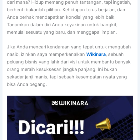
dari mana? Hidup memang penuh tantangan, tapi ingatlah,
berhenti bukanlah pilihan. Kehidupan terus berjalan, dan
Anda berhak mendapatkan kondisi yang lebih baik.
Tanamkan dalam diri Anda keyakinan untuk bangkit,
memulai sesuatu yang baru, dan menggapai impian.
Jika Anda mencari kendaraan yang tepat untuk mengubah
nasib, izinkan saya memperkenalkan
Wikinara
, sebuah
peluang bisnis yang lahir dari visi untuk membantu banyak
orang meraih kesuksesan jangka panjang. Ini bukan
sekadar janji manis, tapi sebuah kesempatan nyata yang
bisa Anda pegang.