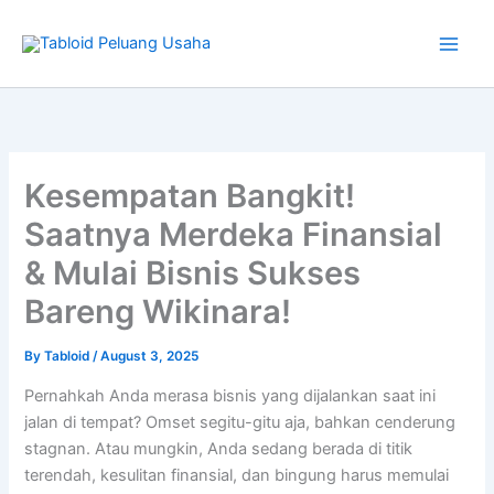
Type
Skip
your
to
email…
content
Kesempatan Bangkit!
Saatnya Merdeka Finansial
& Mulai Bisnis Sukses
Bareng Wikinara!
By
Tabloid
/
August 3, 2025
Pernahkah Anda merasa bisnis yang dijalankan saat ini
jalan di tempat? Omset segitu-gitu aja, bahkan cenderung
stagnan. Atau mungkin, Anda sedang berada di titik
terendah, kesulitan finansial, dan bingung harus memulai