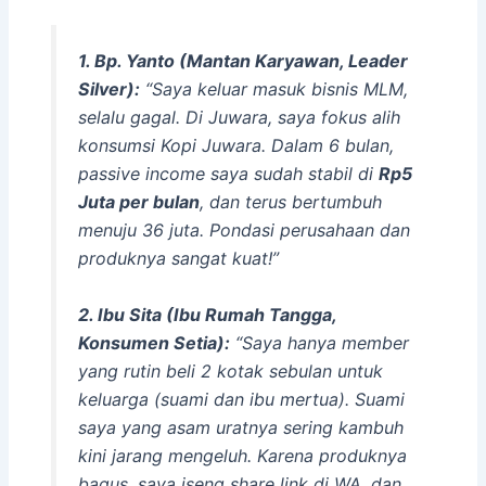
1. Bp. Yanto (Mantan Karyawan, Leader
Silver):
“Saya keluar masuk bisnis MLM,
selalu gagal. Di Juwara, saya fokus alih
konsumsi Kopi Juwara. Dalam 6 bulan,
passive income
saya sudah stabil di
Rp5
Juta per bulan
, dan terus bertumbuh
menuju 36 juta. Pondasi perusahaan dan
produknya sangat kuat!”
2. Ibu Sita (Ibu Rumah Tangga,
Konsumen Setia):
“Saya hanya
member
yang rutin beli 2 kotak sebulan untuk
keluarga (suami dan ibu mertua). Suami
saya yang asam uratnya sering kambuh
kini jarang mengeluh. Karena produknya
bagus, saya iseng
share link
di WA, dan