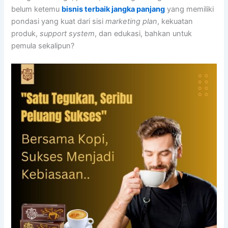
belum ketemu
bisnis terbaik jangka panjang
yang memiliki
pondasi yang kuat dari sisi
marketing plan
, kekuatan
produk,
support system
, dan edukasi, bahkan untuk
pemula sekalipun?