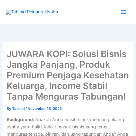
Type
Skip
your
to
email…
content
JUWARA KOPI: Solusi Bisnis
Jangka Panjang, Produk
Premium Penjaga Kesehatan
Keluarga, Income Stabil
Tanpa Menguras Tabungan!
By
Tabloid
/
November 15, 2025
Background:
Apakah Anda masih sibuk mencari peluang
usaha yang baik? Keluar masuk bisnis yang terus
menguras tenaga, pikiran, dan uang tabungan Anda? Anda