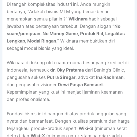
Di tengah kompleksitas industri ini, Anda mungkin
bertanya, “Adakah bisnis MLM yang benar-benar
menerapkan semua pilar ini?”
Wikinara
hadir sebagai
jawaban atas pertanyaan tersebut. Dengan slogan “
No
scam/penipuan, No Money Game, Produk Riil, Legalitas
Lengkap, Modal Ringan
,” Wikinara membuktikan diri
sebagai model bisnis yang ideal.
Wikinara didukung oleh nama-nama besar yang kredibel di
Indonesia, termasuk
dr. Oky Pratama
dari Bening’s Clinic,
pengusaha sukses
Putra Siregar
, advokat
Ina Rachman
,
dan pengusaha visioner
Dewi Puspa Bamsoet
.
Kepemimpinan yang kuat ini menjadi jaminan keamanan
dan profesionalisme.
Fondasi bisnis ini dibangun di atas produk unggulan yang
nyata dan bermanfaat. Dengan kualitas premium dan harga
terjangkau, produk-produk seperti
Wiki-S
(minuman serat
detox) dan
Wiki-X
(minuman untuk stamina pria) sudah