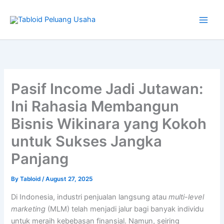
Type
Skip
your
to
email…
content
Pasif Income Jadi Jutawan:
Ini Rahasia Membangun
Bisnis Wikinara yang Kokoh
untuk Sukses Jangka
Panjang
By
Tabloid
/
August 27, 2025
Di Indonesia, industri penjualan langsung atau
multi-level
marketing
(MLM) telah menjadi jalur bagi banyak individu
untuk meraih kebebasan finansial. Namun, seiring