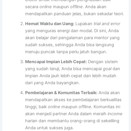
secara
online
maupun
offline
. Anda akan
mendapatkan panduan jelas, bukan sekadar teori.
Hemat Waktu dan Uang:
Lupakan
trial and error
yang menguras energi dan modal. Di sini, Anda
akan belajar dari pengalaman para mentor yang
sudah sukses, sehingga Anda bisa langsung
menuju puncak tanpa perlu jatuh bangun.
Mencapai Impian Lebih Cepat:
Dengan sistem
yang sudah teruji, Anda bisa mencapai
goal
dan
impian Anda jauh lebih cepat dan lebih mudah
dari yang Anda bayangkan.
Pembelajaran & Komunitas Terbaik:
Anda akan
mendapatkan akses ke pembelajaran berkualitas
tinggi, baik
online
maupun
offline
. Komunitas ini
akan menjadi partner Anda dalam meraih
income
harian dan membantu orang-orang di sekeliling
Anda untuk sukses juga.