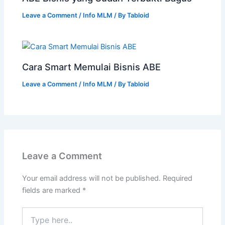
Leave a Comment
/
Info MLM
/ By
Tabloid
Cara Smart Memulai Bisnis ABE
Leave a Comment
/
Info MLM
/ By
Tabloid
Leave a Comment
Your email address will not be published.
Required
fields are marked
*
Type
here..