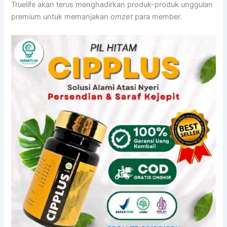
Truelife akan terus menghadirkan produk-produk unggulan
premium untuk memanjakan
omzet
para member.