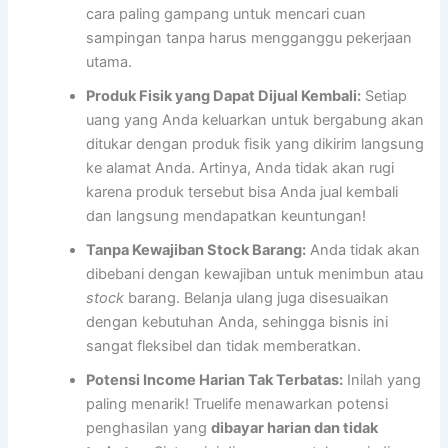
cara paling gampang untuk mencari cuan
sampingan tanpa harus mengganggu pekerjaan
utama.
Produk Fisik yang Dapat Dijual Kembali:
Setiap
uang yang Anda keluarkan untuk bergabung akan
ditukar dengan produk fisik yang dikirim langsung
ke alamat Anda. Artinya, Anda tidak akan rugi
karena produk tersebut bisa Anda jual kembali
dan langsung mendapatkan keuntungan!
Tanpa Kewajiban Stock Barang:
Anda tidak akan
dibebani dengan kewajiban untuk menimbun atau
stock
barang. Belanja ulang juga disesuaikan
dengan kebutuhan Anda, sehingga bisnis ini
sangat fleksibel dan tidak memberatkan.
Potensi Income Harian Tak Terbatas:
Inilah yang
paling menarik! Truelife menawarkan potensi
penghasilan yang
dibayar harian dan tidak