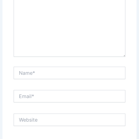
Name*
Email*
Website