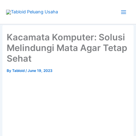
Skip
to
content
Type
your
Kacamata Komputer: Solusi
email…
Melindungi Mata Agar Tetap
Sehat
By
Tabloid
/
June 19, 2023