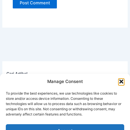
Cari Artikel
Manage Consent
Search
To provide the best experiences, we use technologies like cookies to
store and/or access device information. Consenting to these
technologies will allow us to process data such as browsing behavior or
unique IDs on this site. Not consenting or withdrawing consent, may
adversely affect certain features and functions.
Bosan Biaya Berobat Mahal? Temukan Rahasia Sehat
Paripurna dengan Asam Amino Nabati: Rahasia Regenerasi
Sel Bebas Obat Kimia