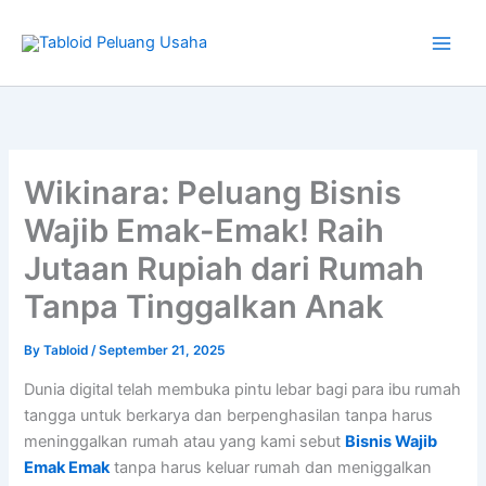
Type
Skip
your
to
email…
content
Wikinara: Peluang Bisnis
Wajib Emak-Emak! Raih
Jutaan Rupiah dari Rumah
Tanpa Tinggalkan Anak
By
Tabloid
/
September 21, 2025
Dunia digital telah membuka pintu lebar bagi para ibu rumah
tangga untuk berkarya dan berpenghasilan tanpa harus
meninggalkan rumah atau yang kami sebut
Bisnis Wajib
Emak Emak
tanpa harus keluar rumah dan meniggalkan