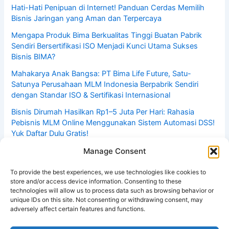
Hati-Hati Penipuan di Internet! Panduan Cerdas Memilih
Bisnis Jaringan yang Aman dan Terpercaya
Mengapa Produk Bima Berkualitas Tinggi Buatan Pabrik
Sendiri Bersertifikasi ISO Menjadi Kunci Utama Sukses
Bisnis BIMA?
Mahakarya Anak Bangsa: PT Bima Life Future, Satu-
Satunya Perusahaan MLM Indonesia Berpabrik Sendiri
dengan Standar ISO & Sertifikasi Internasional
Bisnis Dirumah Hasilkan Rp1–5 Juta Per Hari: Rahasia
Pebisnis MLM Online Menggunakan Sistem Automasi DSS!
Yuk Daftar Dulu Gratis!
Bongkar Rahasia Binary Level BIMA: Bonus Pasangan 1
Manage Consent
Juta Tanpa Batasan Harian yang Bikin Gempar Industri
Network Marketing Indonesia!
To provide the best experiences, we use technologies like cookies to
store and/or access device information. Consenting to these
technologies will allow us to process data such as browsing behavior or
unique IDs on this site. Not consenting or withdrawing consent, may
adversely affect certain features and functions.