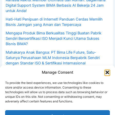
Rahasia Rekrut Member Otomatis dari Rumah: Bagaimana
Digital Support System BIMA Berbasis AI Bekerja 24 Jam
untuk Anda!
Hati-Hati Penipuan di Internet! Panduan Cerdas Memilih
Bisnis Jaringan yang Aman dan Terpercaya
Mengapa Produk Bima Berkualitas Tinggi Buatan Pabrik
Sendiri Bersertifikasi ISO Menjadi Kunci Utama Sukses
Bisnis BIMA?
Mahakarya Anak Bangsa: PT Bima Life Future, Satu-
Satunya Perusahaan MLM Indonesia Berpabrik Sendiri
dengan Standar ISO & Sertifikasi Internasional
Bisnis Dirumah Hasilkan Rp1–5 Juta Per Hari: Rahasia
Manage Consent
Pebisnis MLM Online Menggunakan Sistem Automasi DSS!
Yuk Daftar Dulu Gratis!
To provide the best experiences, we use technologies like cookies to
store and/or access device information. Consenting to these
technologies will allow us to process data such as browsing behavior or
unique IDs on this site. Not consenting or withdrawing consent, may
adversely affect certain features and functions.
Copyright © 2026 Tabloid Peluang Usaha