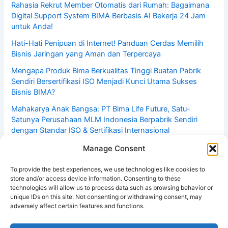
Rahasia Rekrut Member Otomatis dari Rumah: Bagaimana
Digital Support System BIMA Berbasis AI Bekerja 24 Jam
untuk Anda!
Hati-Hati Penipuan di Internet! Panduan Cerdas Memilih
Bisnis Jaringan yang Aman dan Terpercaya
Mengapa Produk Bima Berkualitas Tinggi Buatan Pabrik
Sendiri Bersertifikasi ISO Menjadi Kunci Utama Sukses
Bisnis BIMA?
Mahakarya Anak Bangsa: PT Bima Life Future, Satu-
Satunya Perusahaan MLM Indonesia Berpabrik Sendiri
dengan Standar ISO & Sertifikasi Internasional
Bisnis Dirumah Hasilkan Rp1–5 Juta Per Hari: Rahasia
Manage Consent
Pebisnis MLM Online Menggunakan Sistem Automasi DSS!
Yuk Daftar Dulu Gratis!
To provide the best experiences, we use technologies like cookies to
store and/or access device information. Consenting to these
technologies will allow us to process data such as browsing behavior or
unique IDs on this site. Not consenting or withdrawing consent, may
adversely affect certain features and functions.