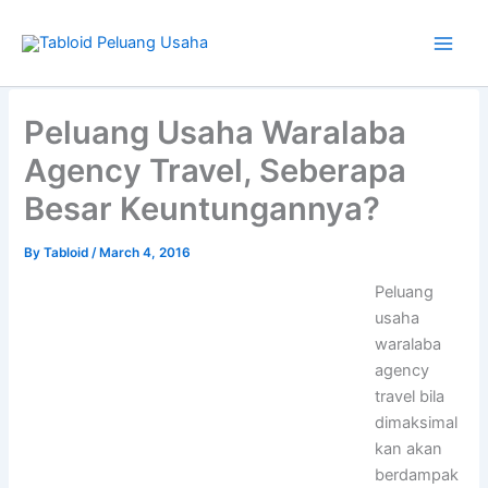
Skip
to
content
Type
your
Peluang Usaha Waralaba
email…
Agency Travel, Seberapa
Besar Keuntungannya?
By
Tabloid
/
March 4, 2016
Peluang
usaha
waralaba
agency
travel bila
dimaksimal
kan akan
berdampak