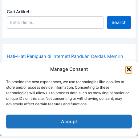
Cari Artikel
Search
Hati-Hati Penipuan di Internet! Panduan Cerdas Memilih
Bisnis Jaringan yang Aman dan Terpercaya
Manage Consent
Mengapa Produk Bima Berkualitas Tinggi Buatan Pabrik
Sendiri Bersertifikasi ISO Menjadi Kunci Utama Sukses
To provide the best experiences, we use technologies like cookies to
Bisnis BIMA?
store and/or access device information. Consenting to these
technologies will allow us to process data such as browsing behavior or
Mahakarya Anak Bangsa: PT Bima Life Future, Satu-
unique IDs on this site. Not consenting or withdrawing consent, may
Satunya Perusahaan MLM Indonesia Berpabrik Sendiri
adversely affect certain features and functions.
dengan Standar ISO & Sertifikasi Internasional
Bisnis Dirumah Hasilkan Rp1–5 Juta Per Hari: Rahasia
Accept
Pebisnis MLM Online Menggunakan Sistem Automasi DSS!
Yuk Daftar Dulu Gratis!