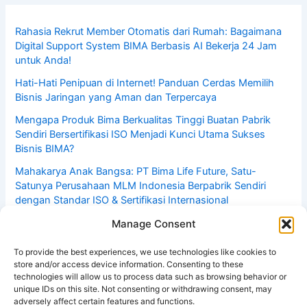
Rahasia Rekrut Member Otomatis dari Rumah: Bagaimana
Digital Support System BIMA Berbasis AI Bekerja 24 Jam
untuk Anda!
Hati-Hati Penipuan di Internet! Panduan Cerdas Memilih
Bisnis Jaringan yang Aman dan Terpercaya
Mengapa Produk Bima Berkualitas Tinggi Buatan Pabrik
Sendiri Bersertifikasi ISO Menjadi Kunci Utama Sukses
Bisnis BIMA?
Mahakarya Anak Bangsa: PT Bima Life Future, Satu-
Satunya Perusahaan MLM Indonesia Berpabrik Sendiri
dengan Standar ISO & Sertifikasi Internasional
Bisnis Dirumah Hasilkan Rp1–5 Juta Per Hari: Rahasia
Manage Consent
Pebisnis MLM Online Menggunakan Sistem Automasi DSS!
Yuk Daftar Dulu Gratis!
To provide the best experiences, we use technologies like cookies to
store and/or access device information. Consenting to these
technologies will allow us to process data such as browsing behavior or
unique IDs on this site. Not consenting or withdrawing consent, may
adversely affect certain features and functions.