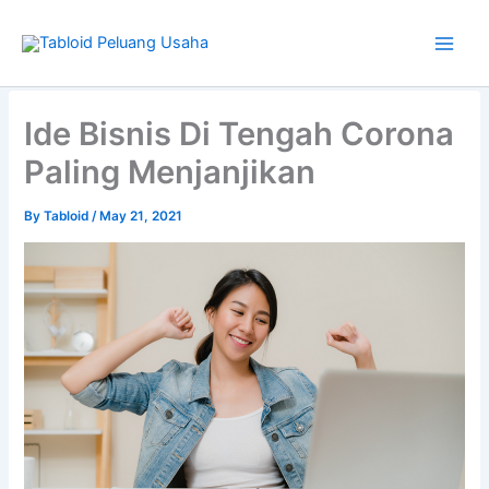
Skip
to
content
Type
your
Ide Bisnis Di Tengah Corona
email…
Paling Menjanjikan
By
Tabloid
/
May 21, 2021