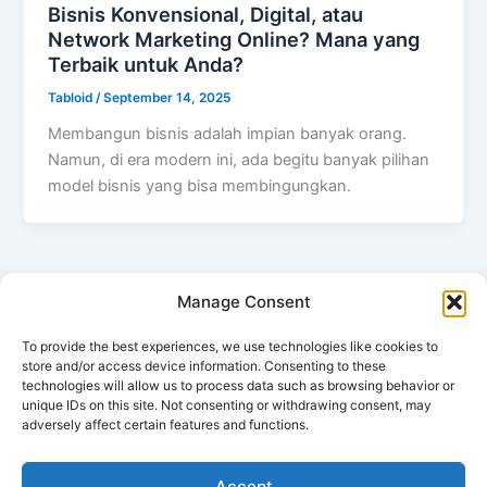
Bisnis Konvensional, Digital, atau
Network Marketing Online? Mana yang
Terbaik untuk Anda?
Tabloid
/
September 14, 2025
Membangun bisnis adalah impian banyak orang.
Namun, di era modern ini, ada begitu banyak pilihan
model bisnis yang bisa membingungkan.
Manage Consent
←
Previous
1
…
4
5
6
…
13
Next
→
To provide the best experiences, we use technologies like cookies to
store and/or access device information. Consenting to these
technologies will allow us to process data such as browsing behavior or
unique IDs on this site. Not consenting or withdrawing consent, may
adversely affect certain features and functions.
Copyright © 2026 Tabloid Peluang Usaha
Accept