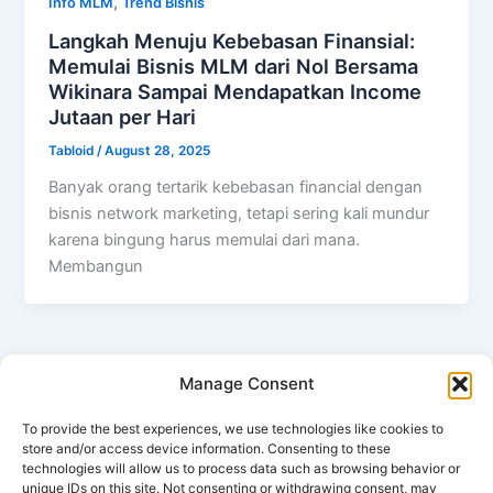
,
Info MLM
Trend Bisnis
Langkah Menuju Kebebasan Finansial:
Memulai Bisnis MLM dari Nol Bersama
Wikinara Sampai Mendapatkan Income
Jutaan per Hari
Tabloid
/
August 28, 2025
Banyak orang tertarik kebebasan financial dengan
bisnis network marketing, tetapi sering kali mundur
karena bingung harus memulai dari mana.
Membangun
Manage Consent
←
Previous
1
…
5
6
7
…
13
Next
→
To provide the best experiences, we use technologies like cookies to
store and/or access device information. Consenting to these
technologies will allow us to process data such as browsing behavior or
unique IDs on this site. Not consenting or withdrawing consent, may